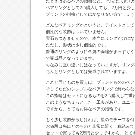
たとえばあるペアの指輪など、1つあたり約1
ペアリングとして2つ購入しても、2万円と少
ブランドの指輪としてはかなり安い方でしょう
どんなペアリングかというと、テイストとして
個性的な装飾はついていません。
宝石もつきませんので、本当にリングだけにな
ただし、形状は少し個性的です。
普通のリングのように金属の両端がまっすぐく
で完成品となっています。
ちなみに互い違いにはなっていますが、リング
ちんとリングとしては完成されていますよ。
これと同じものを買えば、ブランドもののペア
そしてただのシンプルなペアリングで終わらな
この指輪はセットになるものを2つ購入して重
このようなちょっとした一工夫があり、ユニー
ですから、とてもお得なペアの指輪です。
もう少し装飾が欲しければ、星のモチーフを付
お値段は先ほどのものと非常に近く、税込みで
セットで買っても2万円と少しですから、とて