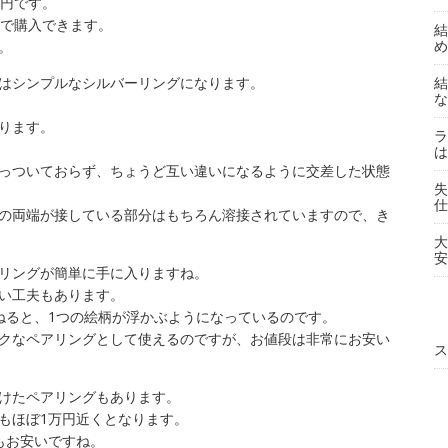
万円です。
しで購入できます。
結
め
。
はシンプルなシルバーリングになります。
結
な
ります。
ラ
は
っついておらず、ちょうど互い違いになるように交差した状態
失
仕
の両端が接している部分はもちろん溶接されていますので、き
大
安
リングが簡単に手に入りますね。
い工夫もあります。
ねると、1つの絵柄が浮かぶようになっているのです。
クなペアリングとして使えるのですが、お値段は非常にお安い
ス
けたペアリングもあります。
もほぼ1万円近くとなります。
もお安いですね。