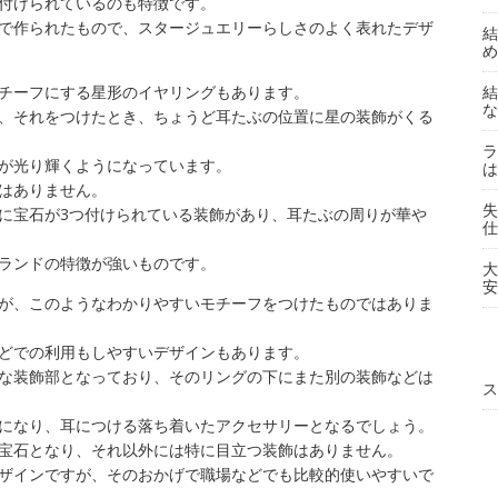
付けられているのも特徴です。
で作られたもので、スタージュエリーらしさのよく表れたデザ
結
め
チーフにする星形のイヤリングもあります。
結
な
、それをつけたとき、ちょうど耳たぶの位置に星の装飾がくる
ラ
が光り輝くようになっています。
は
はありません。
失
に宝石が3つ付けられている装飾があり、耳たぶの周りが華や
仕
ランドの特徴が強いものです。
大
安
が、このようなわかりやすいモチーフをつけたものではありま
どでの利用もしやすいデザインもあります。
な装飾部となっており、そのリングの下にまた別の装飾などは
ス
になり、耳につける落ち着いたアクセサリーとなるでしょう。
宝石となり、それ以外には特に目立つ装飾はありません。
ザインですが、そのおかげで職場などでも比較的使いやすいで