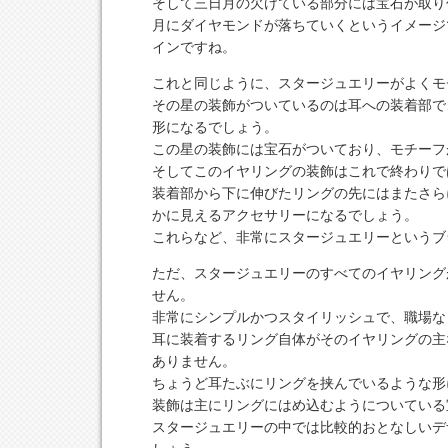
そして三日月の欠けている部分には宝石が取り
月にダイヤモンドが落ちていくというイメージ
インですね。
これと同じように、スタージュエリーがよくモ
その星の装飾がついているのは耳への装着部で
形になるでしょう。
この星の装飾には宝石がついており、モチーフ
そしてこのイヤリングの装飾はこれで終わりで
装着部から下に伸びたリングの先にはまたさら
かに見えるアクセサリーになるでしょう。
これらなど、非常にスタージュエリーというブ
ただ、スタージュエリーのすべてのイヤリング
せん。
非常にシンプルかつスタイリッシュで、職場な
耳に装着するリング自体がそのイヤリングの主
ありません。
ちょうど耳たぶにリングを挟んでいるような形
装飾は主にリングにはめ込むようについている
スタージュエリーの中では比較的おとなしいデ