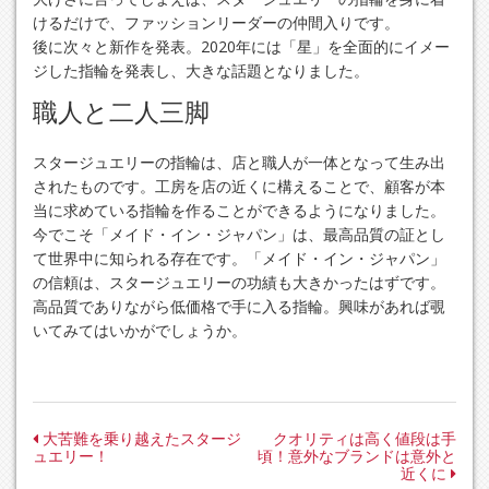
けるだけで、ファッションリーダーの仲間入りです。
後に次々と新作を発表。2020年には「星」を全面的にイメー
ジした指輪を発表し、大きな話題となりました。
職人と二人三脚
スタージュエリーの指輪は、店と職人が一体となって生み出
されたものです。工房を店の近くに構えることで、顧客が本
当に求めている指輪を作ることができるようになりました。
今でこそ「メイド・イン・ジャパン」は、最高品質の証とし
て世界中に知られる存在です。「メイド・イン・ジャパン」
の信頼は、スタージュエリーの功績も大きかったはずです。
高品質でありながら低価格で手に入る指輪。興味があれば覗
いてみてはいかがでしょうか。
投
大苦難を乗り越えたスタージ
クオリティは高く値段は手
ュエリー！
頃！意外なブランドは意外と
稿
近くに