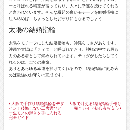
ーと呼ばれる精霊が宿っており、人々に幸運を授けてくれる
と言われています。そんな縁起の良いモチーフを結婚指輪に
組み込めば、ちょっとしたお守りにもなるでしょう。
太陽の結婚指輪
太陽をモチーフにした結婚指輪も、沖縄らしさがあります。
沖縄で太陽は「ティダ」と呼ばれており、神様の中でも最も
力のある者として崇められています。ティダがもたらしてく
れるのは、全ての生命。
ありとあらゆる幸運を授けてくれるので、結婚指輪に刻み込
めば最強のお守りの完成です。
投
大阪で手作り結婚指輪をデザ
大阪で叶える結婚指輪手作り
イン！後悔しない工房選びと
完全ガイド初心者も安心
稿
一生モノの輝きを手に入れる
完全ガイド
ナ
ビ