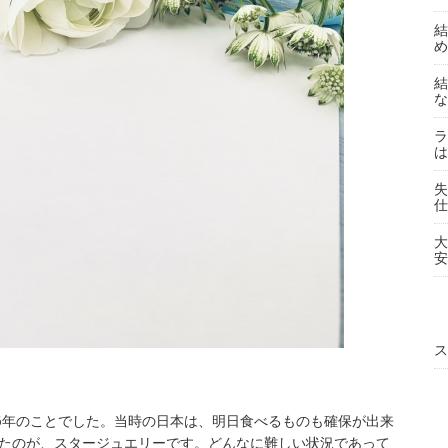
結
め
結
な
ラ
は
失
仕
大
安
ス
46年のことでした。当時の日本は、明日食べるものも確保が出来
たのが、スタージュエリーです。どんなに難しい状況であって