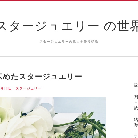
スタージュエリー の世
スタージュエリーの職人手作り指輪
広めたスタージュエリー
遂
5月11日
スタージェリー
関
結
結
悔
手