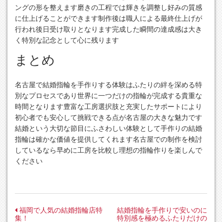
ングの形を整えます磨きの工程では輝きを調整し好みの質感
に仕上げることができます制作後は職人による最終仕上げが
行われ後日受け取りとなります完成した瞬間の達成感は大き
く特別な記念として心に残ります
まとめ
名古屋で結婚指輪を手作りする体験はふたりの絆を深める特
別なプロセスであり世界に一つだけの指輪が完成する貴重な
時間となります豊富な工房選択肢と充実したサポートにより
初心者でも安心して挑戦できる点が名古屋の大きな魅力です
結婚という大切な節目にふさわしい体験として手作りの結婚
指輪は確かな価値を提供してくれます名古屋での制作を検討
しているなら早めに工房を比較し理想の指輪作りを楽しんで
ください
投
福岡で人気の結婚指輪店特
結婚指輪を手作りで安いのに
集！
特別感を極めるふたりだけの