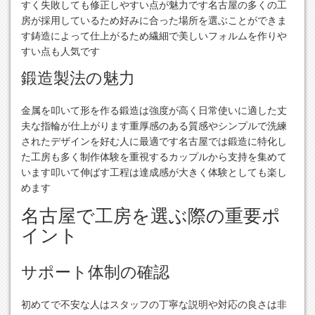
すく失敗しても修正しやすい点が魅力です名古屋の多くの工
房が採用しているため好みに合った場所を選ぶことができま
す鋳造によって仕上がるため繊細で美しいフォルムを作りや
すい点も人気です
鍛造製法の魅力
金属を叩いて形を作る鍛造は強度が高く日常使いに適した丈
夫な指輪が仕上がります重厚感のある質感やシンプルで洗練
されたデザインを好む人に最適です名古屋では鍛造に特化し
た工房も多く制作体験を重視するカップルから支持を集めて
います叩いて伸ばす工程は達成感が大きく体験としても楽し
めます
名古屋で工房を選ぶ際の重要ポ
イント
サポート体制の確認
初めてで不安な人はスタッフの丁寧な説明や対応の良さは非