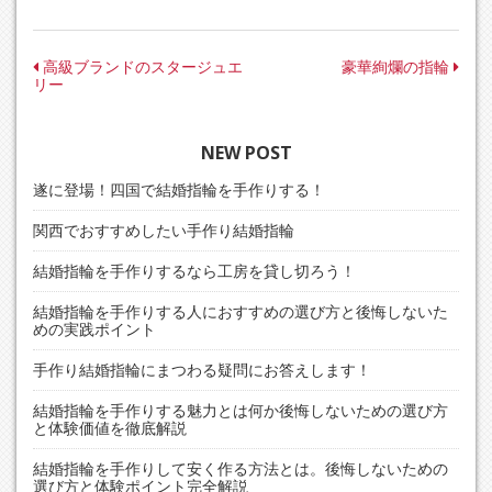
投
高級ブランドのスタージュエ
豪華絢爛の指輪
リー
稿
ナ
NEW POST
ビ
ゲ
遂に登場！四国で結婚指輪を手作りする！
ー
関西でおすすめしたい手作り結婚指輪
シ
結婚指輪を手作りするなら工房を貸し切ろう！
ョ
ン
結婚指輪を手作りする人におすすめの選び方と後悔しないた
めの実践ポイント
手作り結婚指輪にまつわる疑問にお答えします！
結婚指輪を手作りする魅力とは何か後悔しないための選び方
と体験価値を徹底解説
結婚指輪を手作りして安く作る方法とは。後悔しないための
選び方と体験ポイント完全解説