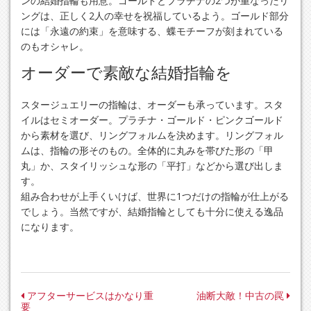
ンの結婚指輪も用意。ゴールドとプラチナの2つが重なったリ
ングは、正しく2人の幸せを祝福しているよう。ゴールド部分
には「永遠の約束」を意味する、蝶モチーフが刻まれている
のもオシャレ。
オーダーで素敵な結婚指輪を
スタージュエリーの指輪は、オーダーも承っています。スタ
イルはセミオーダー。プラチナ・ゴールド・ピンクゴールド
から素材を選び、リングフォルムを決めます。リングフォル
ムは、指輪の形そのもの。全体的に丸みを帯びた形の「甲
丸」か、スタイリッシュな形の「平打」などから選び出しま
す。
組み合わせが上手くいけば、世界に1つだけの指輪が仕上がる
でしょう。当然ですが、結婚指輪としても十分に使える逸品
になります。
投
アフターサービスはかなり重
油断大敵！中古の罠
要